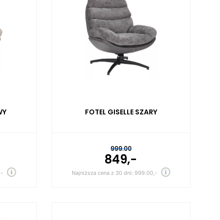
WY
FOTEL GISELLE SZARY
999.00
849,-
,-
Najniższa cena z 30 dni: 999.00,-