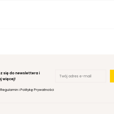
z się do newslettera i
j więcej!
ę
Regulamin
i
Politykę Prywatności