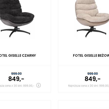
OTEL GISELLE CZARNY
FOTEL GISELLE BEŻO
999.00
999.00
849,-
849,-
sza cena z 30 dni: 999.00,-
Najniższa cena z 30 dni: 999.00