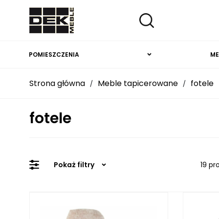
POMIESZCZENIA
ME
Strona główna
Meble tapicerowane
fotele
/
/
fotele
Pokaż filtry
19 pr