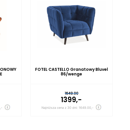
AMONOWY
FOTEL CASTELLO Granatowy Bluvel
E
86/wenge
1649.00
1399,-
,-
Najniższa cena z 30 dni: 1649.00,-