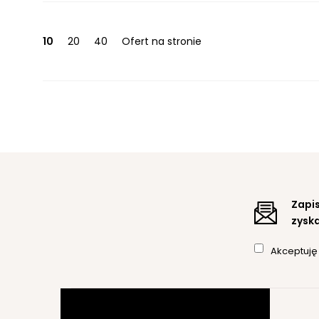
10
20
40
Ofert na stronie
Zapis
zyska
Akceptuj