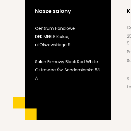
Nasze salony
K
C
Centrum Handlowe
25
DEK MEBLE Kielce,
9
ul.Olszewskiego 9
Pn
S
Salon Firmowy Black Red White
Ostrowiec Św. Sandomierska 83
A
e
te