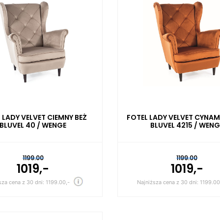
 LADY VELVET CIEMNY BEŻ
FOTEL LADY VELVET CYN
BLUVEL 40 / WENGE
BLUVEL 4215 / WENG
1199.00
1199.00
1019,-
1019,-
sza cena z 30 dni: 1199.00,-
Najniższa cena z 30 dni: 1199.00