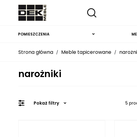
POMIESZCZENIA
ME
Strona główna
Meble tapicerowane
narożni
/
/
narożniki
Pokaż filtry
5 pro