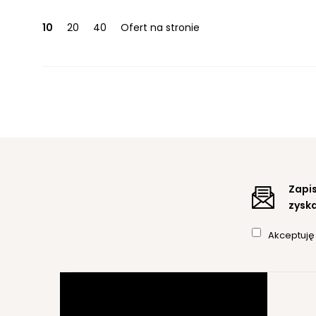
10
20
40
Ofert na stronie
Zapis
zyska
Akceptuj