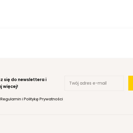
z się do newslettera i
j więcej!
ę
Regulamin
i
Politykę Prywatności