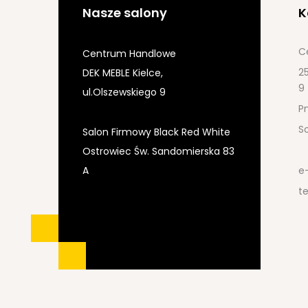
Nasze salony
K
C
Centrum Handlowe
25
DEK MEBLE Kielce,
9
ul.Olszewskiego 9
Pn
S
Salon Firmowy Black Red White
Ostrowiec Św. Sandomierska 83
A
e
te