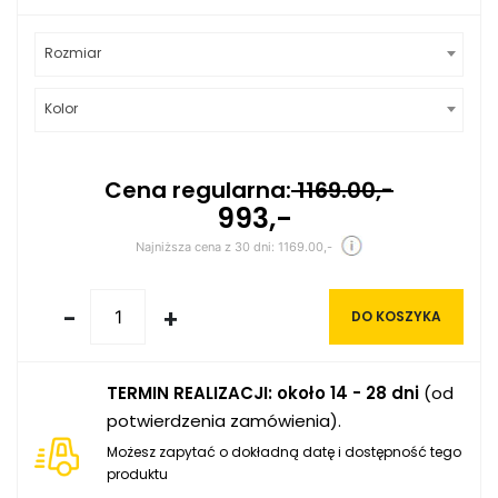
Rozmiar
Kolor
Cena regularna:
1169.00,-
993,-
Najniższa cena z 30 dni: 1169.00,-
-
+
DO KOSZYKA
TERMIN REALIZACJI: około 14 - 28 dni
(od
potwierdzenia zamówienia).
Możesz zapytać o dokładną datę i dostępność tego
produktu