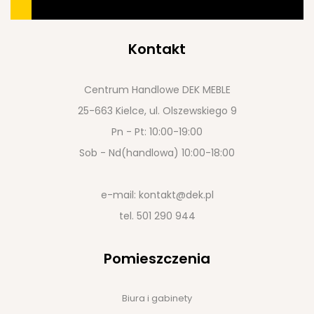
Kontakt
Centrum Handlowe DEK MEBLE
25-663 Kielce, ul. Olszewskiego 9
Pn - Pt: 10:00-19:00
Sob - Nd(handlowa) 10:00-18:00
e-mail:
kontakt@dek.pl
tel.
501 290 944
Pomieszczenia
Biura i gabinety