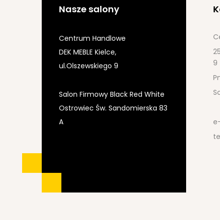
Nasze salony
K
C
Centrum Handlowe
25
DEK MEBLE Kielce,
9
ul.Olszewskiego 9
Pn
S
Salon Firmowy Black Red White
Ostrowiec Św. Sandomierska 83
A
e
te