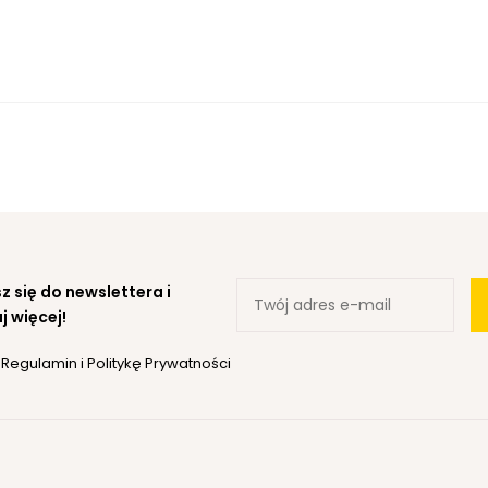
z się do newslettera i
j więcej!
ę
Regulamin
i
Politykę Prywatności