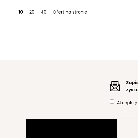
10
20
40
Ofert na stronie
Zapis
zyska
Akceptuj