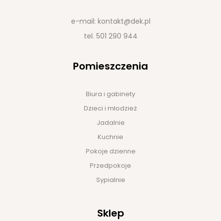
e-mail:
kontakt@dek.pl
tel.
501 290 944
Pomieszczenia
Biura i gabinety
Dzieci i młodzież
Jadalnie
Kuchnie
Pokoje dzienne
Przedpokoje
Sypialnie
Sklep