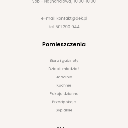
Sob - Nd(handlowa) 10:00-18:00
e-mail:
kontakt@dek.pl
tel.
501 290 944
Pomieszczenia
Biura i gabinety
Dzieci i młodzież
Jadalnie
Kuchnie
Pokoje dzienne
Przedpokoje
Sypialnie