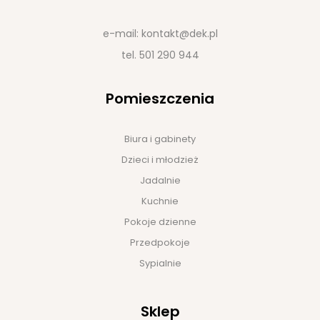
e-mail:
kontakt@dek.pl
tel.
501 290 944
Pomieszczenia
Biura i gabinety
Dzieci i młodzież
Jadalnie
Kuchnie
Pokoje dzienne
Przedpokoje
Sypialnie
Sklep