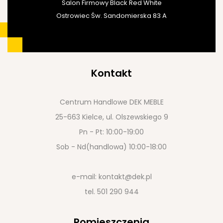
Salon Firmowy Black Red White
Ostrowiec Św. Sandomierska 83 A
Kontakt
Centrum Handlowe DEK MEBLE
25-663 Kielce, ul. Olszewskiego 9
Pn - Pt: 10:00-19:00
Sob - Nd(handlowa) 10:00-18:00
e-mail:
kontakt@dek.pl
tel.
501 290 944
Pomieszczenia