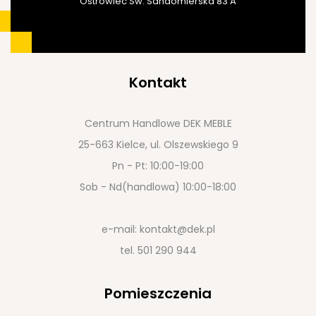
Ostrowiec Św. Sandomierska 83 A
Kontakt
Centrum Handlowe DEK MEBLE
25-663 Kielce, ul. Olszewskiego 9
Pn - Pt: 10:00-19:00
Sob - Nd(handlowa) 10:00-18:00
e-mail:
kontakt@dek.pl
tel.
501 290 944
Pomieszczenia