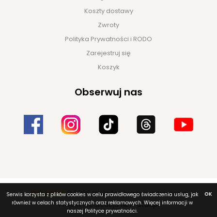
Koszty dostawy
Zwroty
Polityka Prywatności i RODO
Zarejestruj się
Koszyk
Obserwuj nas
DEK MEBLE
© 2026 Wszelkie prawa zastrzeżone
OK
Serwis korzysta z plików cookies w celu prawidłowego świadczenia usług, jak
również w celach statystycznych oraz reklamowych. Więcej informacji w
Projekt i realizacja
NET-atak.pl
naszej Polityce prywatności.