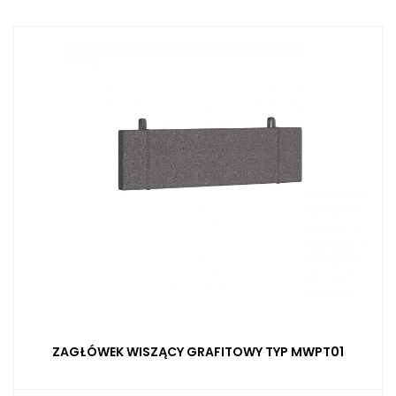
ZAGŁÓWEK WISZĄCY GRAFITOWY TYP MWPT01