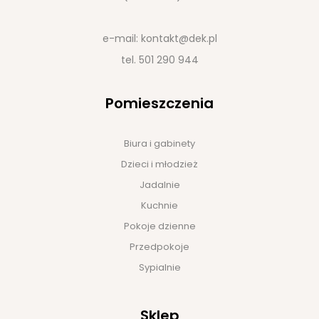
e-mail:
kontakt@dek.pl
tel.
501 290 944
Pomieszczenia
Biura i gabinety
Dzieci i młodzież
Jadalnie
Kuchnie
Pokoje dzienne
Przedpokoje
Sypialnie
Sklep