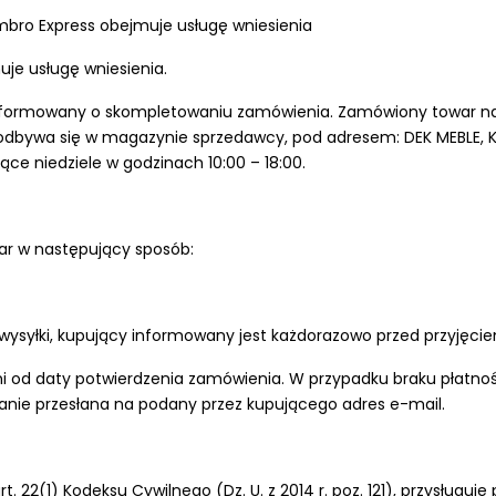
Ambro Express obejmuje usługę wniesienia
je usługę wniesienia.
oinformowany o skompletowaniu zamówienia. Zamówiony towar na
 odbywa się w magazynie sprzedawcy, pod adresem: DEK MEBLE, Kie
ące niedziele w godzinach 10:00 – 18:00.
ar w następujący sposób:
wysyłki, kupujący informowany jest każdorazowo przed przyjęcie
dni od daty potwierdzenia zamówienia. W przypadku braku płat
nie przesłana na podany przez kupującego adres e-mail.
 22(1) Kodeksu Cywilnego (Dz. U. z 2014 r. poz. 121), przysługu