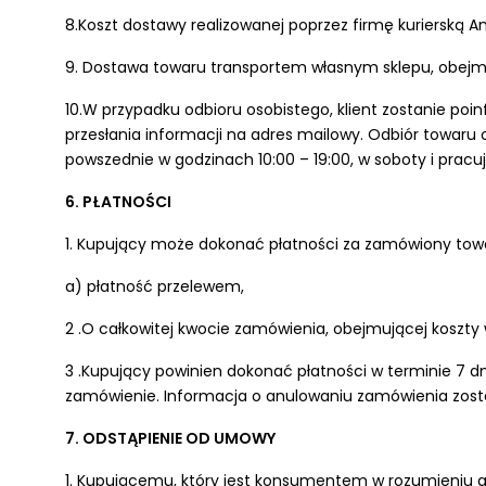
8.Koszt dostawy realizowanej poprzez firmę kurierską 
9. Dostawa towaru transportem własnym sklepu, obejmu
10.W przypadku odbioru osobistego, klient zostanie p
przesłania informacji na adres mailowy. Odbiór towaru
powszednie w godzinach 10:00 – 19:00, w soboty i pracuj
6. PŁATNOŚCI
1. Kupujący może dokonać płatności za zamówiony tow
a) płatność przelewem,
2 .O całkowitej kwocie zamówienia, obejmującej koszty 
3 .Kupujący powinien dokonać płatności w terminie 7 
zamówienie. Informacja o anulowaniu zamówienia zosta
7. ODSTĄPIENIE OD UMOWY
1. Kupującemu, który jest konsumentem w rozumieniu art.