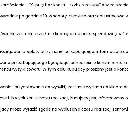
zamówienia - “Kupuję bez konta – szybkie zakupy” bez założenia
wszednie po godzinie 19, w soboty, niedziele oraz dni ustawow
 zamówienia zostanie przesłane kupującemu przez sprzedawcę w 
zaksięgowania wpłaty otrzymanej od kupującego, informacja o o
owane przez Kupującego będącego jednocześnie konsumentem w 
 momentu wysyłki towaru. W tym celu Kupujący proszony jest o k
wanie i przygotowanie do wysyłki) zostanie wysłana do klienta d
lub wydłużeniu czasu realizacji, kupujący jest informowany o t
pujący może wyrazić zgodę na wydłużenie czasu realizacji zamó