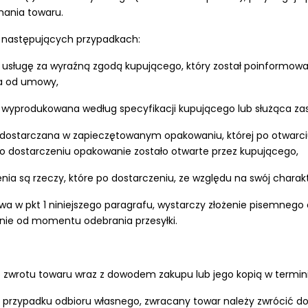
mania towaru.
w następujących przypadkach:
ni usługę za wyraźną zgodą kupującego, który został poinformow
ia od umowy,
 wyprodukowana według specyfikacji kupującego lub służąca zas
 dostarczana w zapieczętowanym opakowaniu, której po otwarc
 po dostarczeniu opakowanie zostało otwarte przez kupującego,
 są rzeczy, które po dostarczeniu, ze względu na swój charakte
 w pkt 1 niniejszego paragrafu, wystarczy złożenie pisemnego
ie od momentu odebrania przesyłki.
zwrotu towaru wraz z dowodem zakupu lub jego kopią w terminie 
W przypadku odbioru własnego, zwracany towar należy zwrócić d