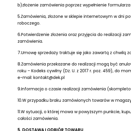
b)złożenie zamówienia poprzez wypełnienie formularza 
5.Zamówienia, złożone w sklepie internetowym w dni po
roboczego.
6.Potwierdzenie złożenia oraz przyjęcia do realizacji
zamówienia.
7.Umowę sprzedaży traktuje się jako zawartą z chwilą 
8.Zamówienia przekazane do realizacji mogą być anul
roku – Kodeks cywilny (Dz. U. z 2017 r. poz. 459), do
e-mail: kontakt@dek.pl
9.Informacja o czasie realizacji zamówienia (skompleto
10.W przypadku braku zamówionych towarów w magazynie 
11.W sytuacji, o której mowa w powyższym punkcie, ku
całości zamówienia.
5. DOSTAWA I ODBIÓR TOWARU