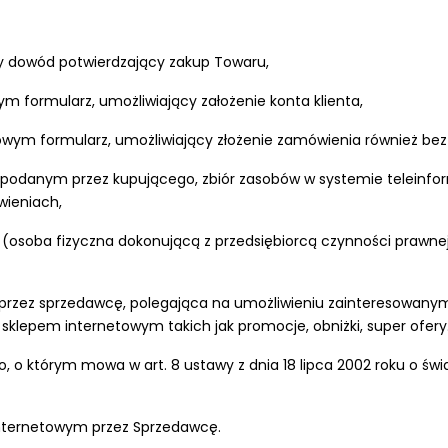
nny dowód potwierdzający zakup Towaru,
wym formularz, umożliwiający założenie konta klienta,
owym formularz, umożliwiający złożenie zamówienia również bez 
m podanym przez kupującego, zbiór zasobów w systemie telein
wieniach,
 (osoba fizyczna dokonującą z przedsiębiorcą czynności prawnej 
ną przez sprzedawcę, polegająca na umożliwieniu zainteresow
sklepem internetowym takich jak promocje, obniżki, super ofery
, o którym mowa w art. 8 ustawy z dnia 18 lipca 2002 roku o świad
e internetowym przez Sprzedawcę.