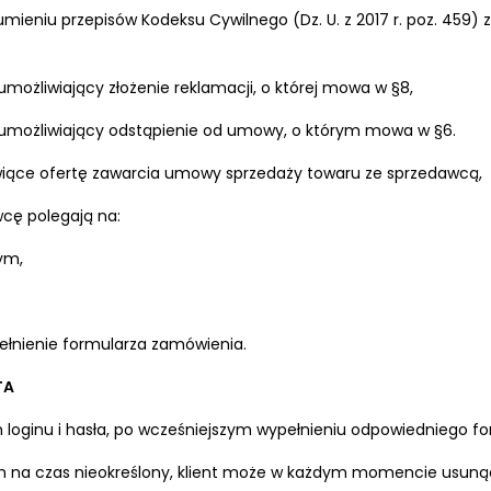
eniu przepisów Kodeksu Cywilnego (Dz. U. z 2017 r. poz. 459)
umożliwiający złożenie reklamacji, o której mowa w §8,
t umożliwiający odstąpienie od umowy, o którym mowa w §6.
wiące ofertę zawarcia umowy sprzedaży towaru ze sprzedawcą,
wcę polegają na:
ym,
łnienie formularza zamówienia.
TA
 loginu i hasła, po wcześniejszym wypełnieniu odpowiedniego fo
wym na czas nieokreślony, klient może w każdym momencie usunąć