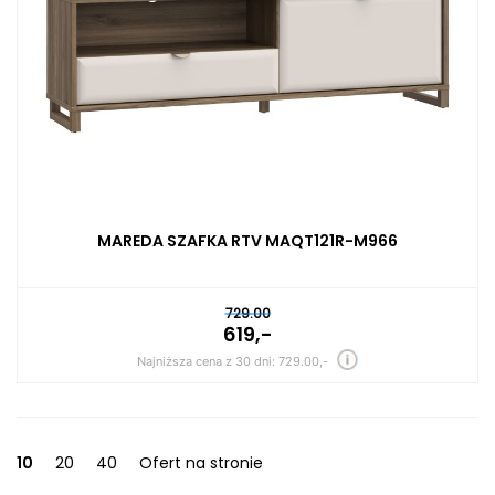
MAREDA SZAFKA RTV MAQT121R-M966
729.00
619,-
Najniższa cena z 30 dni: 729.00,-
10
20
40
Ofert na stronie