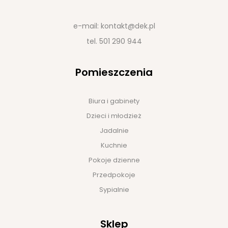
e-mail:
kontakt@dek.pl
tel.
501 290 944
Pomieszczenia
Biura i gabinety
Dzieci i młodzież
Jadalnie
Kuchnie
Pokoje dzienne
Przedpokoje
Sypialnie
Sklep