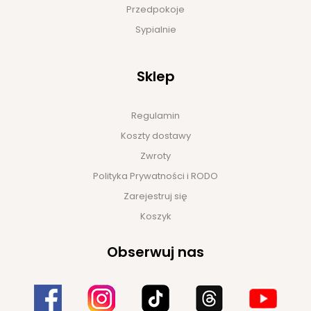
Przedpokoje
Sypialnie
Sklep
Regulamin
Koszty dostawy
Zwroty
Polityka Prywatności i RODO
Zarejestruj się
Koszyk
Obserwuj nas