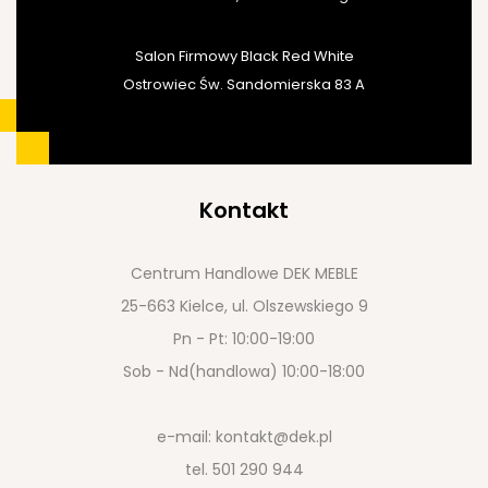
Salon Firmowy Black Red White
Ostrowiec Św. Sandomierska 83 A
Kontakt
Centrum Handlowe DEK MEBLE
25-663 Kielce, ul. Olszewskiego 9
Pn - Pt: 10:00-19:00
Sob - Nd(handlowa) 10:00-18:00
e-mail:
kontakt@dek.pl
tel.
501 290 944