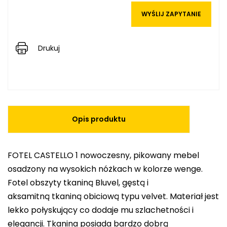
WYŚLIJ ZAPYTANIE
Drukuj
Opis produktu
FOTEL CASTELLO 1 nowoczesny, pikowany mebel
osadzony na wysokich nóżkach w kolorze wenge.
Fotel obszyty tkaniną Bluvel, gęstą i
aksamitną tkaniną obiciową typu velvet. Materiał jest
lekko połyskujący co dodaje mu szlachetności i
elegancji. Tkanina posiada bardzo dobrą