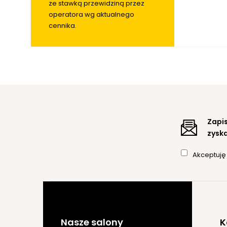
ze stawką przewidziną przez
operatora wg aktualnego
cennika.
Zapis
zyska
Akceptuj
Nasze salony
K