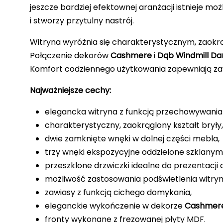
jeszcze bardziej efektownej aranżacji istnieje m
i stworzy przytulny nastrój.
Witryna wyróżnia się charakterystycznym, zaok
Połączenie dekorów
Cashmere
i
Dąb Windmill Da
Komfort codziennego użytkowania zapewniają zawia
Najważniejsze cechy:
elegancka witryna z funkcją przechowywania i
charakterystyczny, zaokrąglony kształt bryły,
dwie zamknięte wnęki w dolnej części mebla,
trzy wnęki ekspozycyjne oddzielone szklanymi
przeszklone drzwiczki idealne do prezentacji d
możliwość zastosowania podświetlenia witryn
zawiasy z funkcją cichego domykania,
eleganckie wykończenie w dekorze
Cashmer
fronty wykonane z frezowanej płyty MDF.