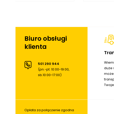
Biuro obsługi
klienta
Tra
Wiemy
501 290 944
duże 
(pn.-pt. 10:00-19:00,
możes
sb.10:00-17:00)
trans
Twoje
Opłata za połączenie zgodna