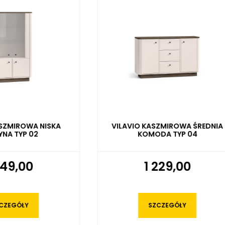
IO KASZMIROWA ŚREDNIA
VILAVIO KASZMIROWA S
KOMODA TYP 04
NOCNA TYP 07
1 229,00
479,00
SZCZEGÓŁY
SZCZEGÓŁY