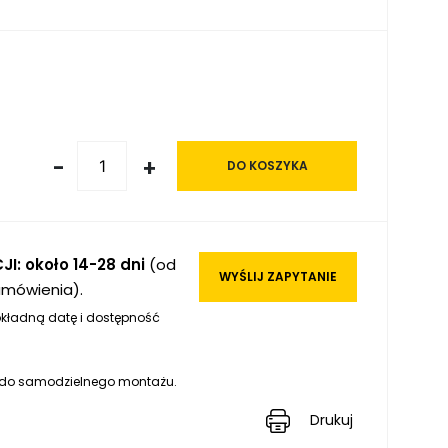
-
+
DO KOSZYKA
JI: około 14-28 dni
(od
WYŚLIJ ZAPYTANIE
amówienia).
kładną datę i dostępność
 do samodzielnego montażu.
Drukuj