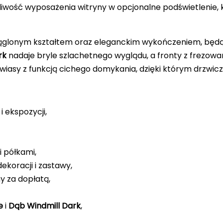
ożliwość wyposażenia witryny w opcjonalne podświetlenie,
rąglonym kształtem oraz eleganckim wykończeniem, będą
rk
nadaje bryle szlachetnego wyglądu, a fronty z frezowan
sy z funkcją cichego domykania, dzięki którym drzwiczki
 ekspozycji,
 półkami,
ekoracji i zastawy,
y za dopłatą,
e
i
Dąb Windmill Dark
,