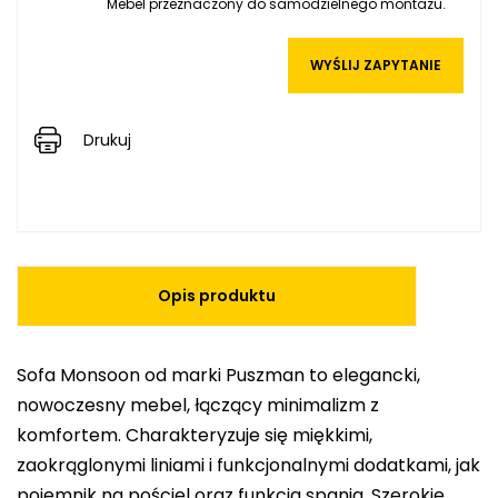
Mebel przeznaczony do samodzielnego montażu.
WYŚLIJ ZAPYTANIE
Drukuj
Opis produktu
Sofa Monsoon od marki Puszman to elegancki,
nowoczesny mebel, łączący minimalizm z
komfortem. Charakteryzuje się miękkimi,
zaokrąglonymi liniami i funkcjonalnymi dodatkami, jak
pojemnik na pościel oraz funkcja spania. Szerokie