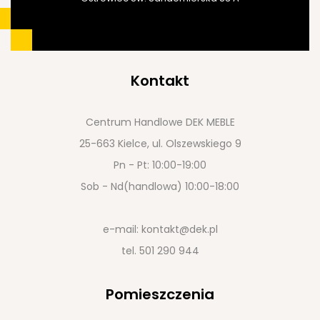
Kontakt
Centrum Handlowe DEK MEBLE
25-663 Kielce, ul. Olszewskiego 9
Pn - Pt: 10:00-19:00
Sob - Nd(handlowa) 10:00-18:00
e-mail:
kontakt@dek.pl
tel.
501 290 944
Pomieszczenia