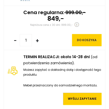
Cena regularna:
999.00,-
849,-
Najniższa cena z 30 dni: 999.00,-
-
+
DO KOSZYKA
TERMIN REALIZACJI: około 14-28 dni
(od
potwierdzenia zamówienia).
Możesz zapytać o dokładną datę i dostępność tego
produktu
Mebel przeznaczony do samodzielnego montażu.
WYŚLIJ ZAPYTANIE