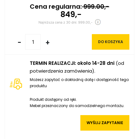
Cena regularna:
999.00,-
849,-
Najniższa cena z 30 dni: 999.00,-
-
+
DO KOSZYKA
TERMIN REALIZACJI: około 14-28 dni
(od
potwierdzenia zamówienia).
Możesz zapytać o dokładną datę i dostępność tego
produktu
Produkt dostępny od ręki.
Mebel przeznaczony do samodzielnego montażu.
WYŚLIJ ZAPYTANIE