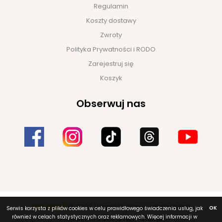
Regulamin
Koszty dostawy
Zwroty
Polityka Prywatności i RODO
Zarejestruj się
Koszyk
Obserwuj nas
DEK MEBLE
© 2026 Wszelkie prawa zastrzeżone
OK
Serwis korzysta z plików cookies w celu prawidłowego świadczenia usług, jak
również w celach statystycznych oraz reklamowych. Więcej informacji w
Projekt i realizacja
NET-atak.pl