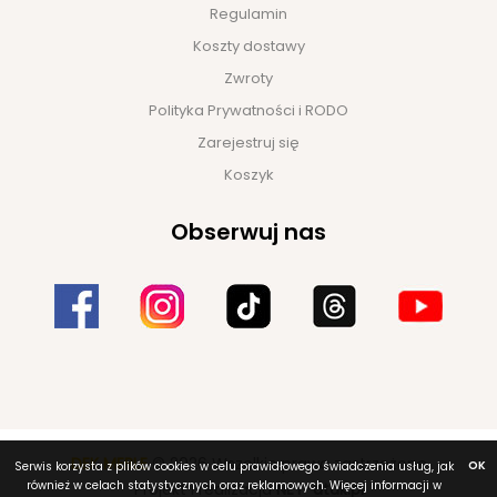
Regulamin
Koszty dostawy
Zwroty
Polityka Prywatności i RODO
Zarejestruj się
Koszyk
Obserwuj nas
DEK MEBLE
© 2026 Wszelkie prawa zastrzeżone
OK
Serwis korzysta z plików cookies w celu prawidłowego świadczenia usług, jak
również w celach statystycznych oraz reklamowych. Więcej informacji w
Projekt i realizacja
NET-atak.pl