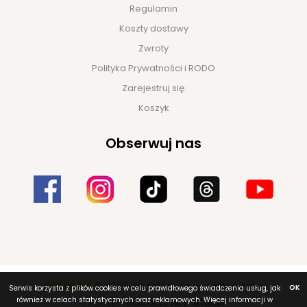
Regulamin
Koszty dostawy
Zwroty
Polityka Prywatności i RODO
Zarejestruj się
Koszyk
Obserwuj nas
DEK MEBLE
© 2026 Wszelkie prawa zastrzeżone
OK
Serwis korzysta z plików cookies w celu prawidłowego świadczenia usług, jak
również w celach statystycznych oraz reklamowych. Więcej informacji w
Projekt i realizacja
NET-atak.pl